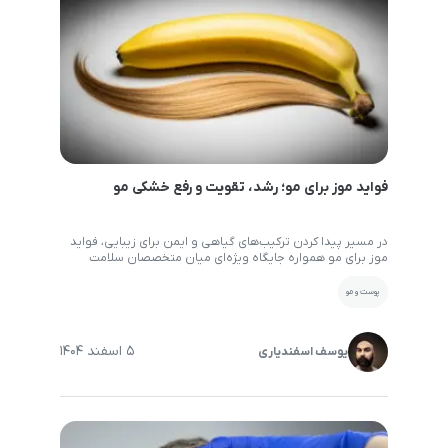
فواید موز برای مو؛ رشد، تقویت و رفع خشکی مو
در مسیر پیدا کردن ترکیب‌های گیاهی و ایمن برای زیبایی، فواید
موز برای مو همواره جایگاه ویژه‌ای میان متخصصان سلامت
پوست و مو داشته تا راهکاری کاملا طبیعی برای داشتن ظاهری
آراسته فراهم شود. این میوه‌ی گرمسیری با برخورداری از ذخایر
پوست و مو
فراوان پتاسیم، ویتامین‌های گروه ب و روغن‌های آلی، نقش یک
ترمیم‌کننده‌ی بسیار قدرتمند را […]
5 اسفند 1404
یوسف اسفندیاری