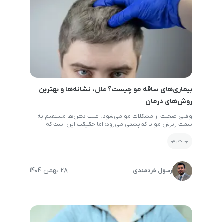
بیماری‌های ساقه مو چیست؟ علل، نشانه‌ها و بهترین
روش‌های درمان
وقتی صحبت از مشکلات مو می‌شود، اغلب ذهن‌ها مستقیم به
سمت ریزش مو یا کم‌پشتی می‌رود؛ اما حقیقت این است که
بخش بزرگی از آسیب‌های مو، نه از ریشه بلکه از ساقه مو شروع
می‌شوند. ساقه مو بخشی است که اگر بیمار شود، حتی با داشتن
پوست و مو
سالم‌ترین ریشه‌ها هم نمی‌تواند موهایی زیبا، براق و مقاوم […]
28 بهمن 1404
رسول خردمندی