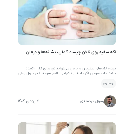
لکه سفید روی ناخن چیست؟ علل، نشانه‌ها و درمان
دیدن لکه‌های سفید روی ناخن می‌تواند تجربه‌ای نگران‌کننده
باشد، به خصوص اگر به‌ طور ناگهانی ظاهر شوند یا در طول زمان
افزایش پیدا کند. این لکه‌ها که گاهی کوچک و کم‌رنگ و گاهی
بزرگ و قابل توجه هستند، معمولا بدون درد هستند اما می‌توانند
پوست و مو
نشانه‌ای از مشکلات ناخن یا حتی سلامتی باشند. بسیاری از افراد
[…]
21 بهمن 1404
رسول خردمندی