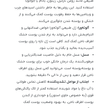
طبیعی مانند روغن نارگیل، زیتون، بادام یا جوجوبا
استفاده کنید. این روغن‌ها به ‌خاطر داشتن اسیدهای چرب
و ویتامین‌ها به حفظ رطوبت پوست کمک می‌کنند و از
خشکی و پوسته شدن جلوگیری می‌کنند.
آلوئه‌ورا:
ژل طبیعی آلوئه‌ورا خواص ضدالتهابی و
التیام‌بخش دارد و می‌تواند به نرم شدن پوست خشک
اطراف ناخن کمک کند. کافی است ژل تازه را روی پوست
آسیب‌دیده بمالید و بگذارید جذب شود.
عسل:
عسل خام به‌ دلیل خاصیت ضدباکتریایی و
مرطوب‌کننده، یک درمان خانگی خوب برای پوست خشک
و پوسته‌پوسته است. می‌توانید کمی عسل روی اطراف
ناخن قرار دهید و پس از ۱۰ الی ۲۰ دقیقه بشویید.
اجتناب از عوامل تشدیدکننده:
کاهش تماس طولانی
با آب داغ یا مواد شوینده، استفاده کمتر از لاک پاک‌کن‌های
قوی (به ‌خصوص حاوی استون) و خودداری از کندن
پوست اطراف ناخن، به بهبود وضعیت پوست کمک