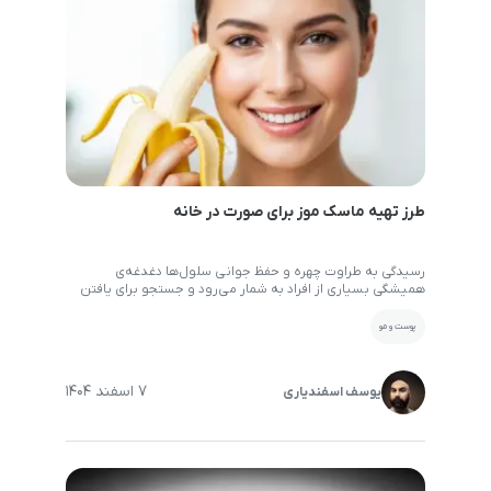
طرز تهیه ماسک موز برای صورت در خانه
رسیدگی به طراوت چهره و حفظ جوانی سلول‌ها دغدغه‌ی
همیشگی بسیاری از افراد به شمار می‌رود و جستجو برای یافتن
راهکارهای طبیعی همواره در اولویت قرار دارد. در این میان،
بهره‌گیری از یک ماسک موز برای صورت دقیقا همان روش محبوب
پوست و مو
و در دسترس محسوب می‌شود که ویتامین‌ها و مواد معدنی
فراوانی را به شکل […]
7 اسفند 1404
یوسف اسفندیاری