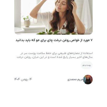
۷ مورد از خواص روغن درخت چای برای مو که باید بدانید
استفاده از عصاره‌های طبیعی برای حفظ سلامت پوست سر در
سال‌های اخیر بسیار رایج شده است و در این میان، روغن درخت
چای برای مو به عنوان یکی از قدرتمندترین راهکارهای طبیعی
شناخته می‌شود. این روغن که از برگ‌های گیاهی بومی در استرالیا
پوست و مو
استخراج می‌گردد، می‌تواند با تکیه بر ویژگی‌های ضد میکروبی
خود، مشکلاتی مانند […]
14 بهمن 1404
مریم محمدی