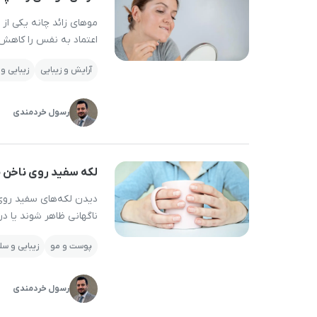
موهای زائد چانه یکی از
اعتماد به نفس را کاهش
شود. برخلاف تصور رایج،
آرایش و زیبایی
زیبایی و
کلینیکی نیست؛ ترکیبی ا
رسول خردمندی
لکه سفید روی ناخن چ
دیدن لکه‌های سفید روی 
ناگهانی ظاهر شوند یا در
گاهی بزرگ و قابل توجه 
پوست و مو
زیبایی و س
ناخن یا حتی سلامتی باشن
رسول خردمندی