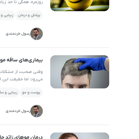
روزمره، همگی تا حد زیاد
شیمیایی طبیعی که اغلب
پزشکی و درمان
زیبایی و
تنظیم خلق‌وخو، کاهش 
رسول خردمندی
بیماری‌های ساقه مو 
وقتی صحبت از مشکلات 
می‌رود؛ اما حقیقت این 
شروع می‌شوند. ساقه مو 
پوست و مو
زیبایی و س
نمی‌تواند موهایی زیبا، ب
رسول خردمندی
درمان موهای زائد چا