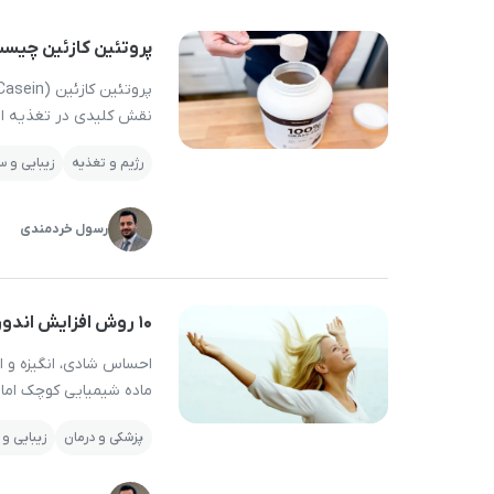
پروتئین کازئین چیست؟ ف
نقش کلیدی در تغذیه انس
رژیم و تغذیه
زیبایی و 
موجود در شیر گاو را ت
رسول خردمندی
۱۰ روش افزایش اندورفین؛ راهکارهایی ساده برای افزایش شادی و انرژی
احساس شادی، انگیزه و ا
ماده شیمیایی کوچک اما ق
محسوب می‌شود؛ ترکیبی 
پزشکی و درمان
زیبایی و
ترشح می‌کند. کمبود ترش