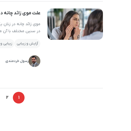
علت موی زائد چانه د
موی زائد چانه در زنان ی
در سنین مختلف با آن مو
فک می‌تواند اعتمادبه‌نف
آرایش و زیبایی
زیبایی و
زائد چانه در […]
رسول خردمندی
صفحه‌بندی
2
1
نوشته‌ها