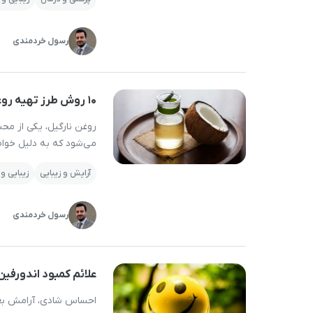
مقابله کند؛ قرصی که نام 
رسول خردمندی
۱۰ روش طرز تهیه روغن نارگیل خانگی
روغن نارگیل، یکی از مح
می‌شود که به دلیل خواص
فراوانی دارد. بسیاری از
آرایش و زیبایی
زیبایی و
نه تنها اقتصادی‌تر است،
رسول خردمندی
علائم کمبود اندورفی
احساس شادی، آرامش بعد