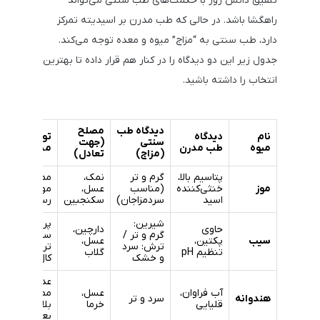
تلفیق دانش روز با حکمت‌های طب سنتی می‌تواند
راهگشا باشد. در حالی که طب مدرن بر اسیدیته تمرکز
دارد، طب سنتی به “مزاج” میوه و معده توجه می‌کند.
جدول زیر این دو دیدگاه را در کنار هم قرار داده تا بهترین
انتخاب را داشته باشید.
دیدگاه طب
مصلح
نام
دیدگاه
توصیه
سنتی
(جهت
میوه
طب مدرن
مشترک
(مزاج)
تعادل)
پتاسیم بالا،
گرم و تر
نمک،
مصرف
موز
خنثی‌کننده
(مناسب
عسل،
موز کاملاً
اسید
سردمزاجان)
سکنجبین
رسیده
شیرین:
پرهیز از
حاوی
دارچین،
گرم و تر /
سیب
سیب
پکتین،
عسل،
ترش: سرد
ترش و
تنظیم pH
گلاب
و خشک
کال
عدم
آب فراوان،
عسل،
مصرف
هندوانه
سرد و تر
قلیایی
خرما
بلافاصله
بعد غذا