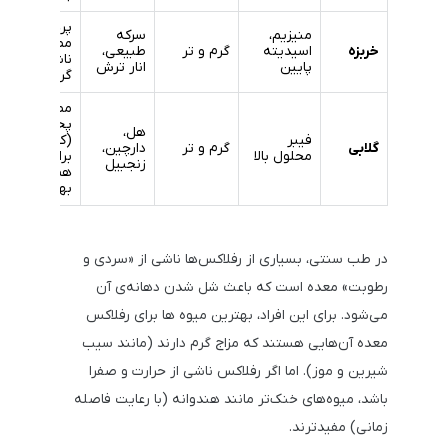
پرهیز از
منیزیم،
سرکه
مصرف
خربزه
اسیدیته
گرم و تر
طبیعی،
ناشتا در
پایین
انار ترش
گرم‌مزاجان
مصرف
پخته
هل،
فیبر
(کمپوت)
گلابی
گرم و تر
دارچین،
محلول بالا
برای
زنجبیل
هضم
بهتر
در طب سنتی، بسیاری از رفلاکس‌ها ناشی از «سردی و
رطوبت» معده است که باعث شل شدن دهانه‌ی آن
می‌شود. برای این افراد، بهترین میوه ها برای رفلاکس
معده آن‌هایی هستند که مزاج گرم دارند (مانند سیب
شیرین و موز). اما اگر رفلاکس ناشی از حرارت و صفرا
باشد، میوه‌های خنک‌تر مانند هندوانه (با رعایت فاصله
زمانی) مفیدترند.