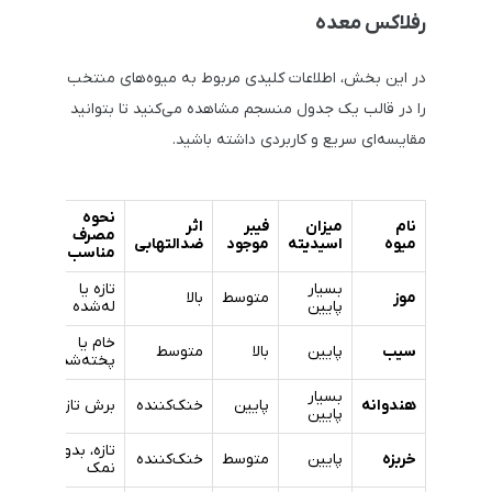
رفلاکس معده
در این بخش، اطلاعات کلیدی مربوط به میوه‌های منتخب
را در قالب یک جدول منسجم مشاهده می‌کنید تا بتوانید
مقایسه‌ای سریع و کاربردی داشته باشید.
نحوه
نام
میزان
فیبر
اثر
مصرف
میوه
اسیدیته
موجود
ضدالتهابی
مناسب
بسیار
تازه یا
موز
متوسط
بالا
پایین
له‌شده
خام یا
سیب
پایین
بالا
متوسط
پخته‌شده
بسیار
هندوانه
پایین
خنک‌کننده
برش تازه
پایین
تازه، بدون
خربزه
پایین
متوسط
خنک‌کننده
نمک