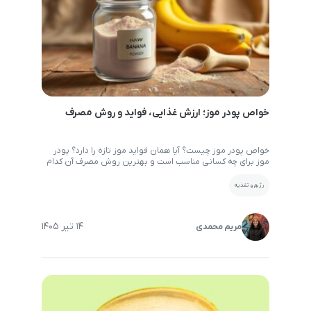
خواص پودر موز؛ ارزش غذایی، فواید و روش مصرف
خواص پودر موز چیست؟ آیا همان فواید موز تازه را دارد؟ پودر
موز برای چه کسانی مناسب است و بهترین روش مصرف آن کدام
است؟ در ادامه به تمام این پرسش‌ها پاسخ می‌دهیم. موز یکی از
محبوب‌ترین میوه‌های جهان است، اما همه افراد امکان استفاده
رژیم و تغذیه
مداوم از موز تازه را ندارند. به همین دلیل، پودر […]
14 تیر 1405
مریم محمدی