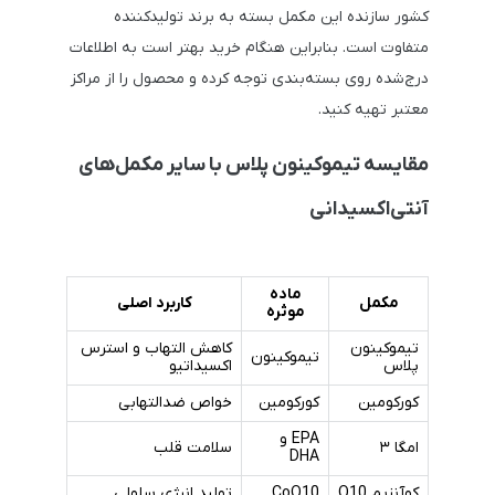
کشور سازنده این مکمل بسته به برند تولیدکننده
متفاوت است. بنابراین هنگام خرید بهتر است به اطلاعات
درج‌شده روی بسته‌بندی توجه کرده و محصول را از مراکز
معتبر تهیه کنید.
مقایسه تیموکینون پلاس با سایر مکمل‌های
آنتی‌اکسیدانی
ماده
مکمل
کاربرد اصلی
موثره
تیموکینون
کاهش التهاب و استرس
تیموکینون
پلاس
اکسیداتیو
کورکومین
کورکومین
خواص ضدالتهابی
EPA و
امگا ۳
سلامت قلب
DHA
کوآنزیم Q10
CoQ10
تولید انرژی سلولی