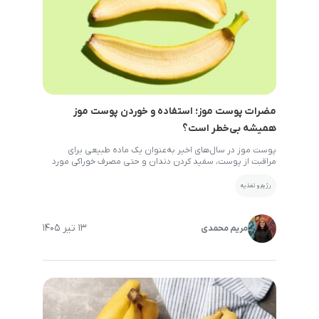
مضرات پوست موز؛ استفاده و خوردن پوست موز
همیشه بی‌خطر است؟
پوست موز در سال‌های اخیر به‌عنوان یک ماده طبیعی برای
مراقبت از پوست، سفید کردن دندان و حتی مصرف خوراکی مورد
توجه قرار گرفته است. با وجود خواص بالقوه آن، نباید تصور کرد
که پوست موز کاملاً بی‌خطر است. در برخی شرایط، استفاده نادرست
رژیم و تغذیه
یا مصرف بیش از حد آن می‌تواند مشکلاتی ایجاد کند. آگاهی […]
13 تیر 1405
مریم محمدی