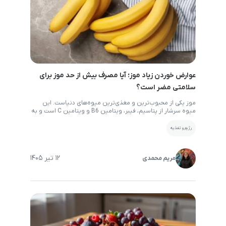
عوارض خوردن زیاد موز؛ آیا مصرف بیش از حد موز برای
سلامتی مضر است؟
موز یکی از محبوب‌ترین و مغذی‌ترین میوه‌های دنیاست. این
میوه سرشار از پتاسیم، فیبر، ویتامین B6 و ویتامین C است و به
همین دلیل بسیاری از افراد آن را به‌عنوان یک میان‌وعده سالم
مصرف می‌کنند. با این حال، همان‌طور که مصرف کم برخی مواد
رژیم و تغذیه
غذایی می‌تواند مشکل‌ساز باشد، زیاد خوردن موز نیز ممکن است
عوارضی […]
12 تیر 1405
مریم محمدی