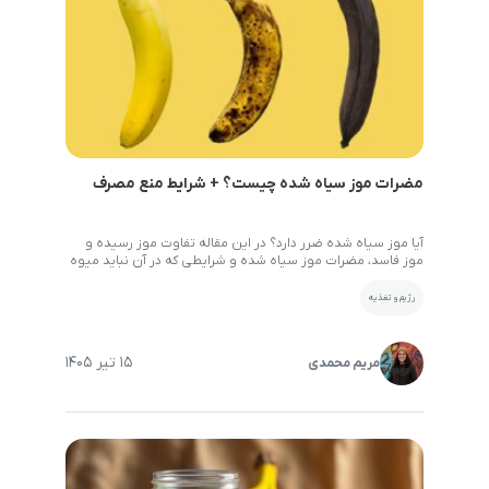
مضرات موز سیاه شده چیست؟ + شرایط منع مصرف
آیا موز سیاه شده ضرر دارد؟ در این مقاله تفاوت موز رسیده و
موز فاسد، مضرات موز سیاه شده و شرایطی که در آن نباید میوه
را مصرف کرد بررسی می‌کنیم. همین ابتدا باید اشاره کرد که برخلاف
تصور بسیاری از افراد، سیاه شدن موز همیشه به معنای فاسد
رژیم و تغذیه
شدن آن نیست. در بسیاری از […]
15 تیر 1405
مریم محمدی