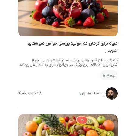
میوه برای درمان کم خونی؛ بررسی خواص میوه‌های
آهن‌دار
کاهش سطح گلبول‌های قرمز سالم در گردش خون، یکی از
شایع‌ترین اختلالات بیولوژیک در جوامع بشری به شمار می‌رود که
تبعات آزاردهنده‌ای بر کیفیت زندگی افراد بر جای می‌گذارد. بروز
این عارضه که با نشانه‌هایی نظیر خستگی مزمن، ضعف عضلانی،
رژیم و تغذیه
ریزش مو و کاهش چشمگیر تمرکز ذهنی همراه می‌شود، نیازمند
اتخاذ تدابیر اصلاحی دقیق در […]
28 خرداد 1405
یوسف اسفندیاری