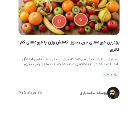
بهترین میوه‌های چربی سوز؛ کاهش وزن با میوه‌های کم
کالری
بسیاری از افراد تصور می‌کنند که برای رسیدن به اندامی ایده‌آل
باید با غذا خوردن خداحافظی کنند، اما حقیقت ماجرا چیز دیگری
است؛ راز اصلی در انتخاب هوشمندانه مواد غذایی نهفته است. در
دنیای امروز که چاقی و اضافه وزن به یکی از دغدغه‌های اصلی
رژیم و تغذیه
سلامت تبدیل شده، شناخت بهترین میوه های چربی سوز
می‌تواند […]
25 خرداد 1405
یوسف اسفندیاری