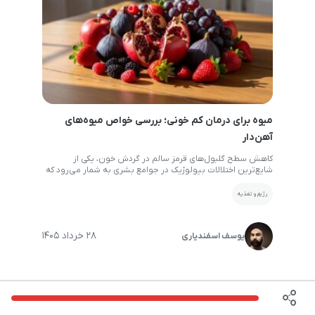
میوه برای درمان کم خونی؛ بررسی خواص میوه‌های
آهن‌دار
کاهش سطح گلبول‌های قرمز سالم در گردش خون، یکی از
شایع‌ترین اختلالات بیولوژیک در جوامع بشری به شمار می‌رود که
تبعات آزاردهنده‌ای بر کیفیت زندگی افراد بر جای می‌گذارد. بروز
این عارضه که با نشانه‌هایی نظیر خستگی مزمن، ضعف عضلانی،
رژیم و تغذیه
ریزش مو و کاهش چشمگیر تمرکز ذهنی همراه می‌شود، نیازمند
اتخاذ تدابیر اصلاحی دقیق در […]
28 خرداد 1405
یوسف اسفندیاری