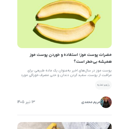
مضرات پوست موز؛ استفاده و خوردن پوست موز
همیشه بی‌خطر است؟
پوست موز در سال‌های اخیر به‌عنوان یک ماده طبیعی برای
مراقبت از پوست، سفید کردن دندان و حتی مصرف خوراکی مورد
توجه قرار گرفته است. با وجود خواص بالقوه آن، نباید تصور کرد
که پوست موز کاملاً بی‌خطر است. در برخی شرایط، استفاده نادرست
رژیم و تغذیه
یا مصرف بیش از حد آن می‌تواند مشکلاتی ایجاد کند. آگاهی […]
13 تیر 1405
مریم محمدی