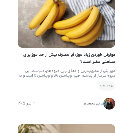
عوارض خوردن زیاد موز؛ آیا مصرف بیش از حد موز برای
سلامتی مضر است؟
موز یکی از محبوب‌ترین و مغذی‌ترین میوه‌های دنیاست. این
میوه سرشار از پتاسیم، فیبر، ویتامین B6 و ویتامین C است و به
همین دلیل بسیاری از افراد آن را به‌عنوان یک میان‌وعده سالم
مصرف می‌کنند. با این حال، همان‌طور که مصرف کم برخی مواد
رژیم و تغذیه
غذایی می‌تواند مشکل‌ساز باشد، زیاد خوردن موز نیز ممکن است
عوارضی […]
12 تیر 1405
مریم محمدی