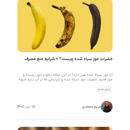
مضرات موز سیاه شده چیست؟ + شرایط منع مصرف
آیا موز سیاه شده ضرر دارد؟ در این مقاله تفاوت موز رسیده و
موز فاسد، مضرات موز سیاه شده و شرایطی که در آن نباید میوه
را مصرف کرد بررسی می‌کنیم. همین ابتدا باید اشاره کرد که برخلاف
تصور بسیاری از افراد، سیاه شدن موز همیشه به معنای فاسد
رژیم و تغذیه
شدن آن نیست. در بسیاری از […]
15 تیر 1405
مریم محمدی