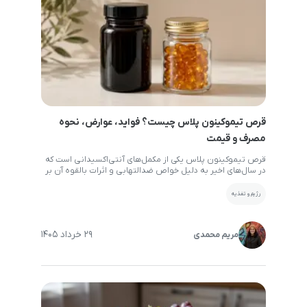
قرص تیموکینون پلاس چیست؟ فواید، عوارض، نحوه
مصرف و قیمت
قرص تیموکینون پلاس یکی از مکمل‌های آنتی‌اکسیدانی است که
در سال‌های اخیر به دلیل خواص ضدالتهابی و اثرات بالقوه آن بر
تقویت سیستم ایمنی، سلامت کبد و کاهش استرس اکسیداتیو
مورد توجه قرار گرفته است. در این مقاله به طور کامل با کاربردها،
رژیم و تغذیه
فواید، عوارض، نحوه مصرف و قیمت مکمل تیموکینون پلاس آشنا
خواهید شد. تیموکینون […]
29 خرداد 1405
مریم محمدی