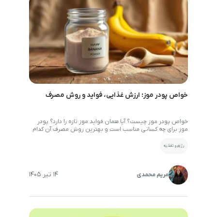
خواص پودر موز؛ ارزش غذایی، فواید و روش مصرف
خواص پودر موز چیست؟ آیا همان فواید موز تازه را دارد؟ پودر
موز برای چه کسانی مناسب است و بهترین روش مصرف آن کدام
است؟ در ادامه به تمام این پرسش‌ها پاسخ می‌دهیم. موز یکی از
محبوب‌ترین میوه‌های جهان است، اما همه افراد امکان استفاده
رژیم و تغذیه
مداوم از موز تازه را ندارند. به همین دلیل، پودر […]
14 تیر 1405
مریم محمدی