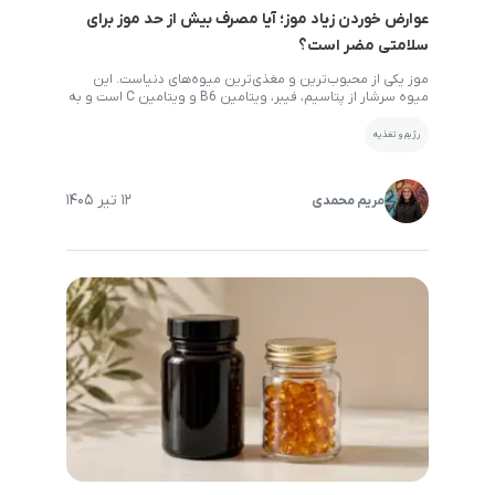
عوارض خوردن زیاد موز؛ آیا مصرف بیش از حد موز برای
سلامتی مضر است؟
موز یکی از محبوب‌ترین و مغذی‌ترین میوه‌های دنیاست. این
میوه سرشار از پتاسیم، فیبر، ویتامین B6 و ویتامین C است و به
همین دلیل بسیاری از افراد آن را به‌عنوان یک میان‌وعده سالم
مصرف می‌کنند. با این حال، همان‌طور که مصرف کم برخی مواد
رژیم و تغذیه
غذایی می‌تواند مشکل‌ساز باشد، زیاد خوردن موز نیز ممکن است
عوارضی […]
12 تیر 1405
مریم محمدی