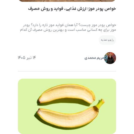
خواص پودر موز؛ ارزش غذایی، فواید و روش مصرف
خواص پودر موز چیست؟ آیا همان فواید موز تازه را دارد؟ پودر
موز برای چه کسانی مناسب است و بهترین روش مصرف آن کدام
است؟ در ادامه به تمام این پرسش‌ها پاسخ می‌دهیم. موز یکی از
محبوب‌ترین میوه‌های جهان است، اما همه افراد امکان استفاده
رژیم و تغذیه
مداوم از موز تازه را ندارند. به همین دلیل، پودر […]
14 تیر 1405
مریم محمدی