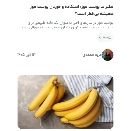
مضرات پوست موز؛ استفاده و خوردن پوست موز
همیشه بی‌خطر است؟
پوست موز در سال‌های اخیر به‌عنوان یک ماده طبیعی برای
مراقبت از پوست، سفید کردن دندان و حتی مصرف خوراکی مورد
توجه قرار گرفته است. با وجود خواص بالقوه آن، نباید تصور کرد
که پوست موز کاملاً بی‌خطر است. در برخی شرایط، استفاده نادرست
رژیم و تغذیه
یا مصرف بیش از حد آن می‌تواند مشکلاتی ایجاد کند. آگاهی […]
13 تیر 1405
مریم محمدی