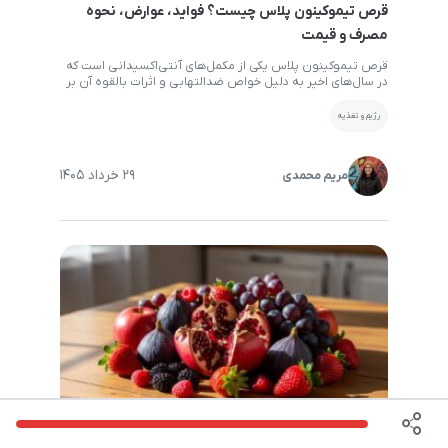
قرص تیموکینون پلاس چیست؟ فواید، عوارض، نحوه
مصرف و قیمت
قرص تیموکینون پلاس یکی از مکمل‌های آنتی‌اکسیدانی است که
در سال‌های اخیر به دلیل خواص ضدالتهابی و اثرات بالقوه آن بر
تقویت سیستم ایمنی، سلامت کبد و کاهش استرس اکسیداتیو
مورد توجه قرار گرفته است. در این مقاله به طور کامل با کاربردها،
رژیم و تغذیه
فواید، عوارض، نحوه مصرف و قیمت مکمل تیموکینون پلاس آشنا
خواهید شد. تیموکینون […]
29 خرداد 1405
مریم محمدی