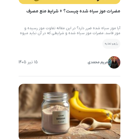
مضرات موز سیاه شده چیست؟ + شرایط منع مصرف
آیا موز سیاه شده ضرر دارد؟ در این مقاله تفاوت موز رسیده و
موز فاسد، مضرات موز سیاه شده و شرایطی که در آن نباید میوه
را مصرف کرد بررسی می‌کنیم. همین ابتدا باید اشاره کرد که برخلاف
تصور بسیاری از افراد، سیاه شدن موز همیشه به معنای فاسد
رژیم و تغذیه
شدن آن نیست. در بسیاری از […]
15 تیر 1405
مریم محمدی