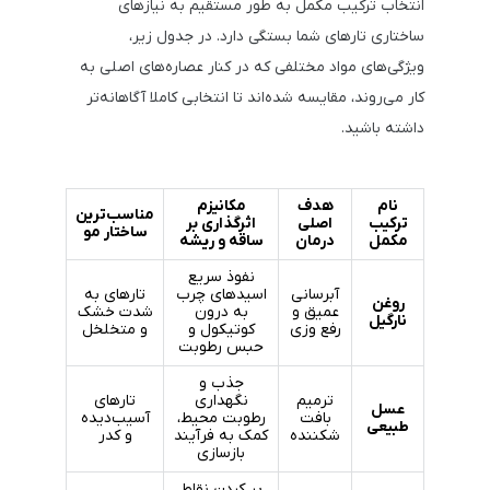
انتخاب ترکیب مکمل به طور مستقیم به نیازهای
ساختاری تارهای شما بستگی دارد. در جدول زیر،
ویژگی‌های مواد مختلفی که در کنار عصاره‌های اصلی به
کار می‌روند، مقایسه شده‌اند تا انتخابی کاملا آگاهانه‌تر
داشته باشید.
نام
هدف
مکانیزم
مناسب‌ترین
ترکیب
اصلی
اثرگذاری بر
ساختار مو
مکمل
درمان
ساقه و ریشه
نفوذ سریع
آبرسانی
اسیدهای چرب
تارهای به
روغن
عمیق و
به درون
شدت خشک
نارگیل
رفع وزی
کوتیکول و
و متخلخل
حبس رطوبت
جذب و
ترمیم
نگهداری
تارهای
عسل
بافت
رطوبت محیط،
آسیب‌دیده
طبیعی
شکننده
کمک به فرآیند
و کدر
بازسازی
پر کردن نقاط