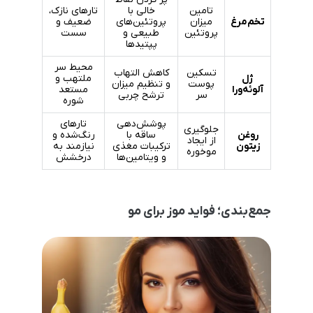
تامین
خالی با
تارهای نازک،
تخم‌مرغ
میزان
پروتئین‌های
ضعیف و
پروتئین
طبیعی و
سست
پپتیدها
محیط سر
تسکین
کاهش التهاب
ژل
ملتهب و
پوست
و تنظیم میزان
آلوئه‌ورا
مستعد
سر
ترشح چربی
شوره
پوشش‌دهی
تارهای
جلوگیری
روغن
ساقه با
رنگ‌شده و
از ایجاد
زیتون
ترکیبات مغذی
نیازمند به
موخوره
و ویتامین‌ها
درخشش
جمع‌بندی؛ فواید موز برای مو