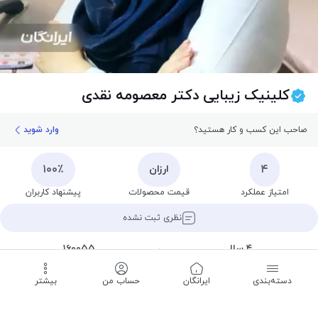
کلینیک زیبایی دکتر معصومه نقدی
صاحب این کسب و کار هستید؟
وارد شوید
۱۰۰٪
۴
ارزان
امتیاز عملکرد
قیمت محصولات
پیشنهاد کاربران
نظری ثبت نشده
۴ سال
۱۶۰۰۵۵
سابقه
شماره نظام پزشکی
دسته‌بندی
‌ایرانگان
حساب من
بیشتر
بسته است
تا ساعت ۰۹:۰۰