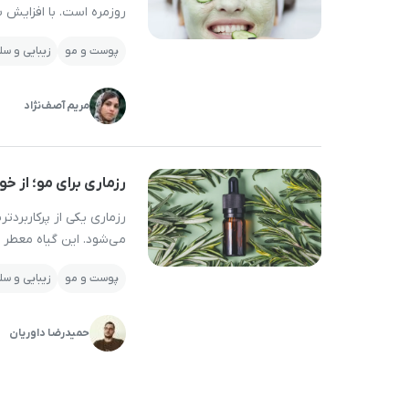
است.
روزمره است. با افزایش 
هدف ما ایجاد مرجعی مطمئن و همیشه در دسترس است؛ جایی که
استرس می‌توانند روند پ
پوست و مو
زیبایی و س
برای جوانسازی پوست صو
تازه‌ترین دستاوردها آگاه شوید و در نهایت بهترین انتخاب‌ها
مریم آصف‌نژاد
رزماری برای مو؛ از خ
رزماری یکی از پرکاربرد
می‌شود. این گیاه معطر 
عنوان یک گزینه‌ی طبیع
پوست و مو
زیبایی و س
پوست سر شناخته می‌شود.
حمیدرضا داوریان