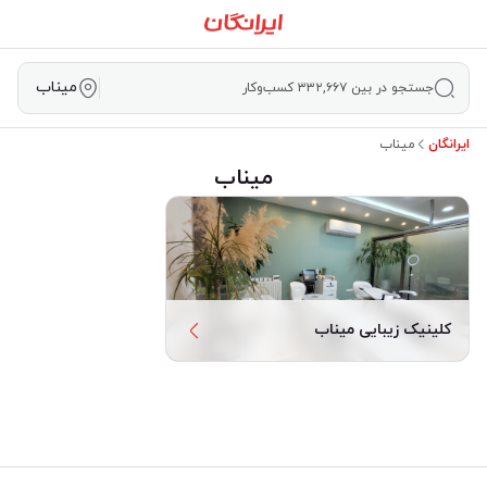
میناب
جستجو در بین ۳۳۲,۶۶۷ کسب‌وکار
ایرانگان
میناب
میناب
کلینیک زیبایی میناب