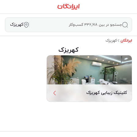
کهریزک
جستجو در بین ۳۳۲,۶۱۸ کسب‌وکار
ایرانگان
کهریزک
کهریزک
کلینیک زیبایی کهریزک