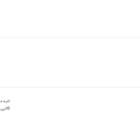
کلیه حق
©کپی رایت ۶