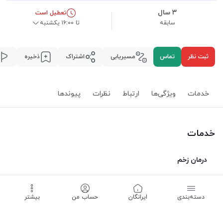
۳ سال
تعطیل است
سابقه
تا ۱۶:۰۰ یکشنبه‌
ثبت نظر
تماس
مسیریابی
اشتراک
ذخیره
خدمات
ویژگی‌ها
ارتباط
نظرات
پیوند‌ها
خدمات
درمان زخم
درمان زخم حاد
درمان زخم بدخیم
درمان زخم مقاوم به درمان
درمان زخم پای دیابتی
درمان زخم بستر (فشاری)
درمان زخم عروقی
دسته‌بندی
‌ایرانگان
حساب من
بیشتر
درمان زخم وریدی
درمان زخم شریانی
درمان زخم عفونی ویروسی
درمان زخم خود ایمنی بدن
درمان زخم جراحی عمومی
درمان زخم جراحی زیبایی