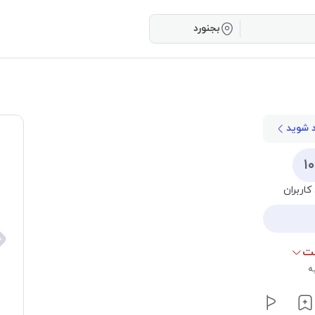
بجنورد
د شوید
۱
کاربران
ت