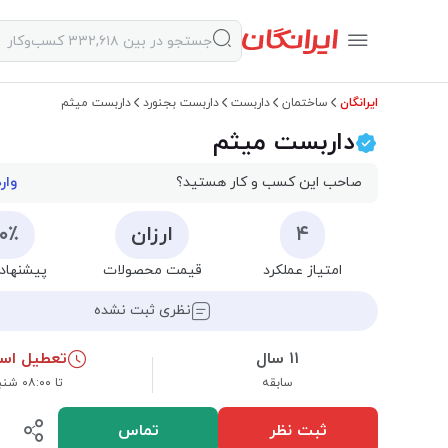
ایرانگان
ساختمان
داربست
داربست بجنورد
داربست میثم
داربست میثم
صاحب این کسب و کار هستید؟
وار
۴
ارزان
۰۰٪
امتیاز عملکرد
قیمت محصولات
پیشنهاد 
نظری ثبت نشده
۱۱ سال
تعطیل اس
سابقه
تا ۰۸:۰۰ شنبه
ثبت نظر
تماس