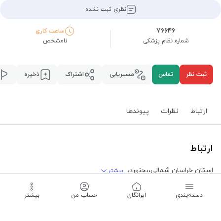
نظری ثبت نشده
۷۶۶۴۶
ساعت کاری
شماره نظام پزشکی
نامشخص
ثبت نظر
تماس
مسیریابی
اشتراک
ذخیره
ارتباط
نظرات
پیوند‌ها
ارتباط
استان خراسان شمالی
،
بجنورد
،
بیشتر
خیابان طالقانی ۲۲، ساختمان پزشکان شفا
،
پلاک ۵۰
،
واحد ۳۰۳
دسته‌بندی
‌ایرانگان
حساب من
بیشتر
مسیریابی