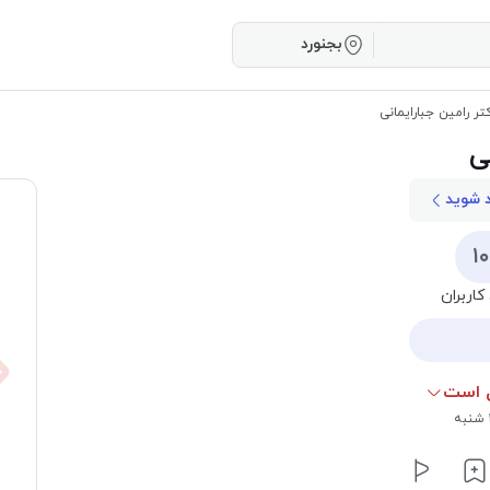
بجنورد
ر رامین جبارایمانی
ی
د شوید
۱
کاربران
 است