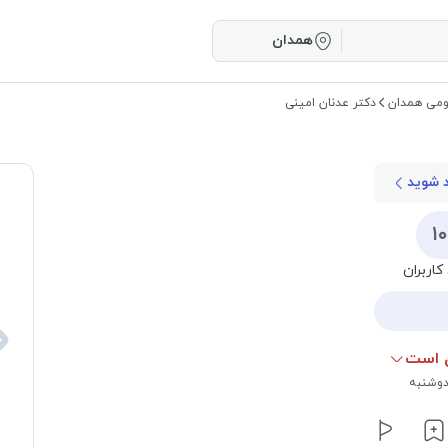
همدان
می همدان
دکتر عدنان امینی
د شوید
۱
کاربران
 است