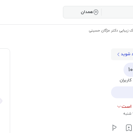
همدان
ک زیبایی دکتر مژگان حسینی
د شوید
۱
کاربران
 است