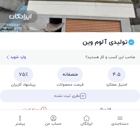
تولیدی آلوم وین
صاحب این کسب و کار هستید؟
وارد شوید
۷۵٪
۴.۵
منصفانه
امتیاز عملکرد
قیمت محصولات
پیشنهاد کاربران
نظری ثبت نشده
۱۸ سال
بسته است
سابقه
تا ۰۹:۰۰ یکشنبه‌
دسته‌بندی
‌ایرانگان
حساب من
بیشتر
ثبت نظر
تماس
مسیریابی
اشتراک
ذخیره