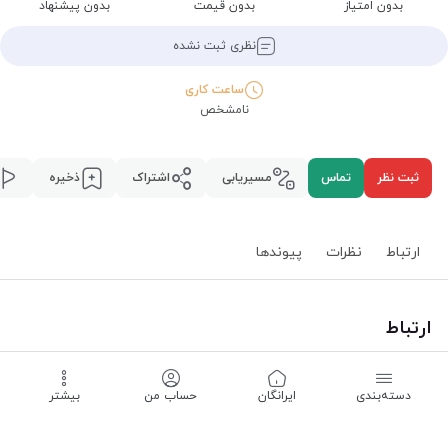
بدون امتیاز
بدون قیمت
بدون پیشنهاد
نظری ثبت نشده
ساعت کاری
نامشخص
ثبت نظر
تماس
مسیریابی
اشتراک
ذخیره
ارتباط
نظرات
پیوند‌ها
ارتباط
استان همدان
،
همدان
،
محله چرم سازی منوچهری
،
دسته‌بندی
‌ایرانگان
حساب من
بیشتر
مسیریابی