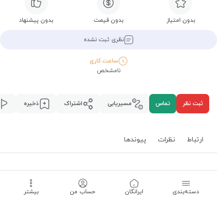
بدون امتیاز
بدون قیمت
بدون پیشنهاد
نظری ثبت نشده
ساعت کاری
نامشخص
ثبت نظر
تماس
مسیریابی
اشتراک
ذخیره
ارتباط
نظرات
پیوند‌ها
ارتباط
دسته‌بندی
‌ایرانگان
حساب من
بیشتر
استان همدان
،
همدان
،
محله فرخ سرشت
،
مسیریابی