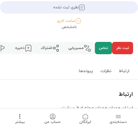
نظری ثبت نشده
ساعت کاری
نامشخص
ثبت نظر
تماس
مسیریابی
اشتراک
ذخیره
ارتباط
نظرات
پیوند‌ها
ارتباط
استان همدان
،
همدان
،
محله فرخ سرشت
،
مسیریابی
دسته‌بندی
‌ایرانگان
حساب من
بیشتر