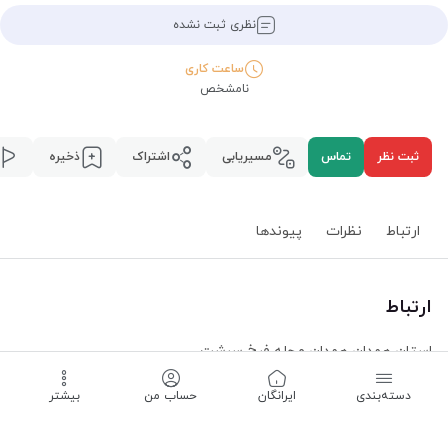
نظری ثبت نشده
ساعت کاری
نامشخص
ثبت نظر
تماس
مسیریابی
اشتراک
ذخیره
ارتباط
نظرات
پیوند‌ها
ارتباط
استان همدان
،
همدان
،
محله فرخ سرشت
،
مسیریابی
دسته‌بندی
‌ایرانگان
حساب من
بیشتر