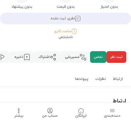
بدون امتیاز
بدون قیمت
بدون پیشنهاد
نظری ثبت نشده
ساعت کاری
نامشخص
ثبت نظر
تماس
مسیریابی
اشتراک
ذخیره
ارتباط
نظرات
پیوند‌ها
ارتباط
استان همدان
،
همدان
،
محله فرخ سرشت
،
دسته‌بندی
‌ایرانگان
حساب من
بیشتر
مسیریابی