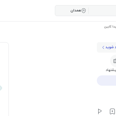
همدان
دا کابین
د شوید
شنهاد