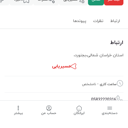
ارتباط
نظرات
پیوند‌ها
ارتباط
استان خراسان شمالی
،
بجنورد
،
مسیریابی
ساعت کاری -
نامشخص
05832220316
دسته‌بندی
‌ایرانگان
حساب من
بیشتر
09105818255