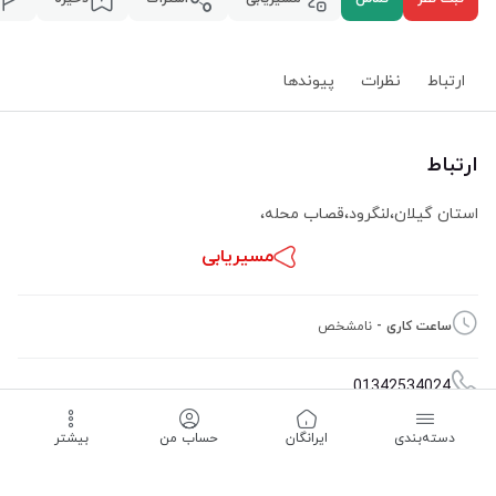
ارتباط
نظرات
پیوند‌ها
ارتباط
استان گیلان
،
لنگرود
،
قصاب محله
،
مسیریابی
ساعت کاری -
نامشخص
01342534024
دسته‌بندی
‌ایرانگان
حساب من
بیشتر