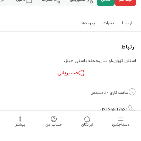
ارتباط
نظرات
پیوند‌ها
ارتباط
استان تهران
،
لواسان
،
محله باستی هیلز
،
مسیریابی
ساعت کاری -
نامشخص
02126507631
دسته‌بندی
‌ایرانگان
حساب من
بیشتر