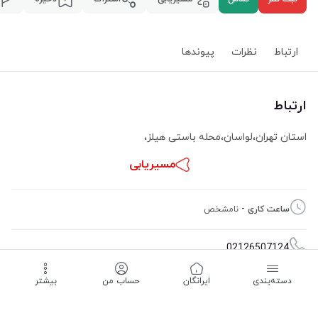
ارتباط
نظرات
پیوند‌ها
ارتباط
استان تهران
،
لواسان
،
محله باستی هیلز
،
مسیریابی
ساعت کاری -
نامشخص
02126507124
دسته‌بندی
‌ایرانگان
حساب من
بیشتر