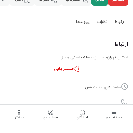
ارتباط
نظرات
پیوند‌ها
ارتباط
استان تهران
،
لواسان
،
محله باستی هیلز
،
مسیریابی
ساعت کاری -
نامشخص
دسته‌بندی
‌ایرانگان
حساب من
بیشتر
09121162649