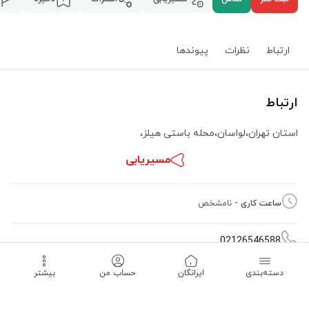
ارتباط
نظرات
پیوند‌ها
ارتباط
استان تهران
،
لواسان
،
محله باستی هیلز
،
مسیریابی
ساعت کاری -
نامشخص
02126546588
دسته‌بندی
‌ایرانگان
حساب من
بیشتر