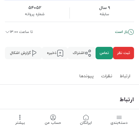
۹ سال
۵۴۰۵۲
سابقه
شماره پروانه
باز است
تا ساعت ۱۳:۰۰
ثبت نظر
تماس
اشتراک
ذخیره
گزارش اشکال
ارتباط
نظرات
پیوند‌ها
ارتباط
استان همدان
،
همدان
،
بیشتر
آرامگاه بوعلی، ابتدای بلوار مدنی، ساختمان سروش
،
واحد ۲
دسته‌بندی
‌ایرانگان
حساب من
بیشتر
باز است -
تا ساعت ۱۳:۰۰