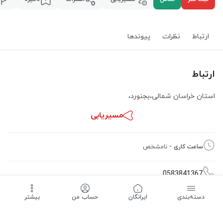
ارتباط
نظرات
پیوند‌ها
ارتباط
استان خراسان شمالی
،
بجنورد
،
مسیریابی
ساعت کاری -
نامشخص
0583841367
دسته‌بندی
‌ایرانگان
حساب من
بیشتر
09153841367