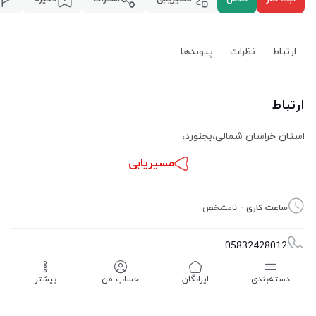
ارتباط
نظرات
پیوند‌ها
ارتباط
استان خراسان شمالی
،
بجنورد
،
مسیریابی
ساعت کاری -
نامشخص
05832428012
دسته‌بندی
‌ایرانگان
حساب من
بیشتر
09153885132