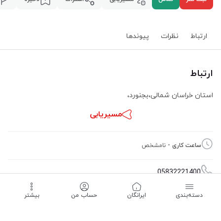
ارتباط
نظرات
پیوند‌ها
ارتباط
استان خراسان شمالی
،
بجنورد
،
مسیریابی
ساعت کاری -
نامشخص
05832221400
دسته‌بندی
‌ایرانگان
حساب من
بیشتر
09151880348