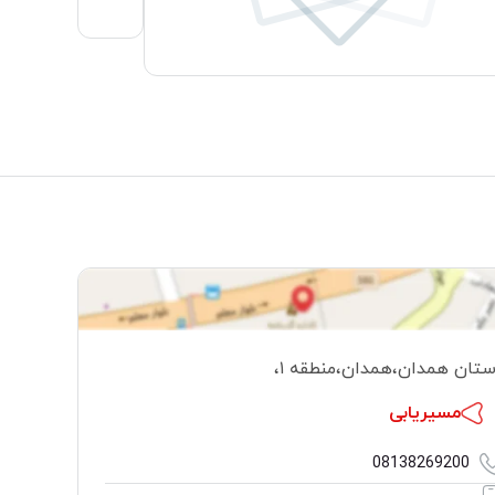
ستان همدان
،
همدان
،
منطقه ۱
،
مسیریابی
08138269200