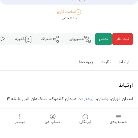
ساعت کاری
نامشخص
ثبت نظر
تماس
مسیریابی
اشتراک
ذخیره
ارتباط
نظرات
پیوند‌ها
ارتباط
استان تهران
،
لواسان
،
میدان گلندوک، ساختمان البرز
،
طبقه ۳
بیشتر
مسیریابی
دسته‌بندی
‌ایرانگان
حساب من
بیشتر
ساعت کاری -
نامشخص