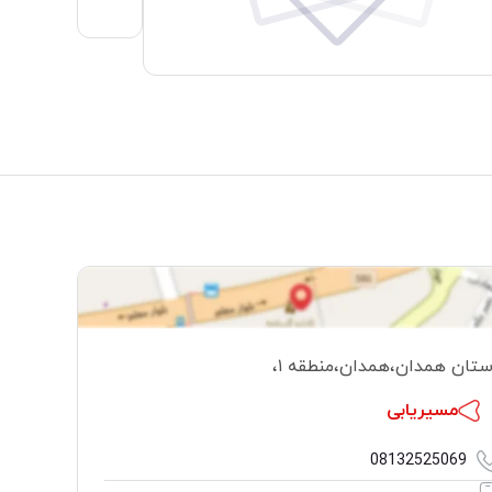
ستان همدان
،
همدان
،
منطقه ۱
،
مسیریابی
08132525069