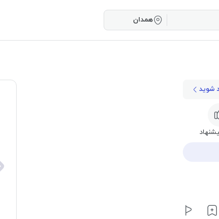
همدان
د شوید
شنهاد