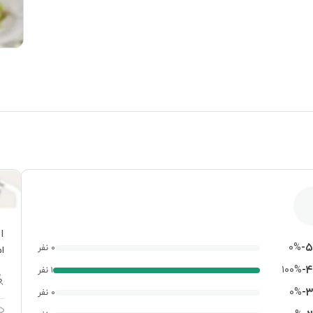
ا
-
۵
۰%
۰ نفر
ام
-
۴
۱۰۰%
۱ نفر
-
۳
۰%
۰ نفر