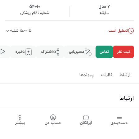
۷ سال
۵۴۰۱۰
سابقه
شماره نظام پزشکی
تعطیل است
تا ۱۵:۰۰ شنبه
ثبت نظر
تماس
مسیریابی
اشتراک
ذخیره
ارتباط
نظرات
پیوند‌ها
ارتباط
استان قم
،
قم
،
منطقه ۱
،
محله باجک سه
،
بیشتر
خیابان فرهنگستان، کوچه شمشاد
،
پلاک ۲
دسته‌بندی
‌ایرانگان
حساب من
بیشتر
مسیریابی