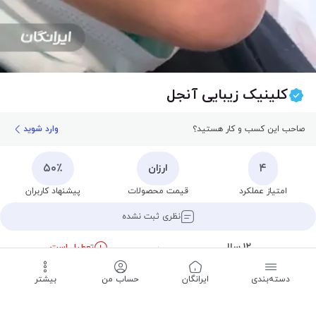
کلینیک زیبایی آنجل
صاحب این کسب و کار هستید؟
وارد شوید
۵۰٪
۴
ارزان
امتیاز عملکرد
قیمت محصولات
پیشنهاد کاربران
نظری ثبت نشده
۱۲ سال
تعطیل است
سابقه
تا ۱۱:۰۰ شنبه
دسته‌بندی
‌ایرانگان
حساب من
بیشتر
ثبت نظر
تماس
مسیریابی
اشتراک
ذخیره