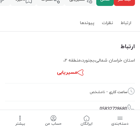
ارتباط
نظرات
پیوند‌ها
ارتباط
استان خراسان شمالی
،
بجنورد
،
منطقه ۲
،
مسیریابی
ساعت کاری -
نامشخص
05832728680
دسته‌بندی
‌ایرانگان
حساب من
بیشتر