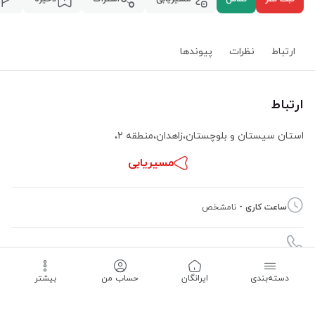
ارتباط
نظرات
پیوند‌ها
ارتباط
استان سیستان و بلوچستان
،
زاهدان
،
منطقه ۲
،
مسیریابی
ساعت کاری -
نامشخص
دسته‌بندی
‌ایرانگان
حساب من
بیشتر
09157516596