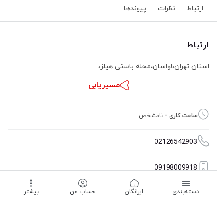
ارتباط
نظرات
پیوند‌ها
ارتباط
استان تهران
،
لواسان
،
محله باستی هیلز
،
مسیریابی
ساعت کاری -
نامشخص
02126542903
09198009918
دسته‌بندی
‌ایرانگان
حساب من
بیشتر