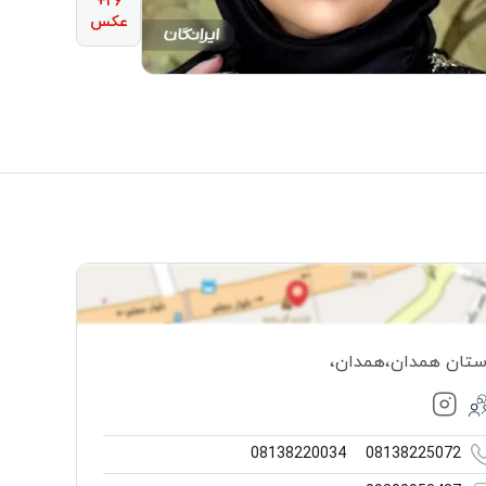
۲۶+
عکس
ستان همدان
،
همدان
،
08138220034
08138225072