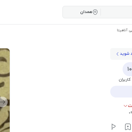
همدان
ی آناهیتا
د شوید
۱
کاربران
ت