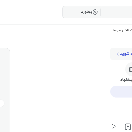
بجنورد
 ناخن مهسا
د شوید
شنهاد