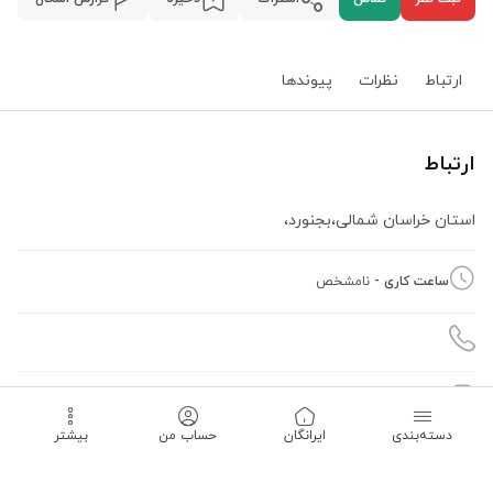
ارتباط
نظرات
پیوند‌ها
ارتباط
استان خراسان شمالی
،
بجنورد
،
ساعت کاری -
نامشخص
09023161707
دسته‌بندی
‌ایرانگان
حساب من
بیشتر