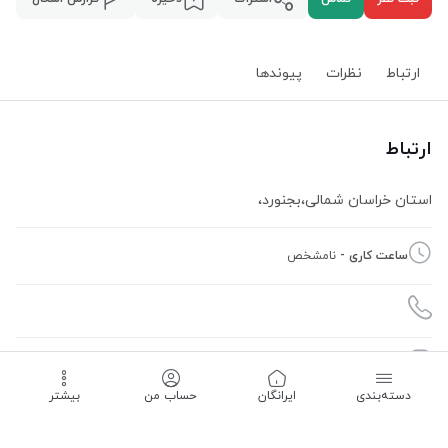
ارتباط
نظرات
پیوند‌ها
ارتباط
استان خراسان شمالی
،
بجنورد
،
ساعت کاری -
نامشخص
09368067586
دسته‌بندی
‌ایرانگان
حساب من
بیشتر