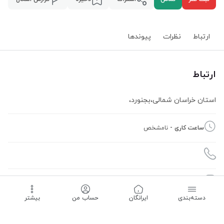
ارتباط
نظرات
پیوند‌ها
ارتباط
استان خراسان شمالی
،
بجنورد
،
ساعت کاری -
نامشخص
09915549374
دسته‌بندی
‌ایرانگان
حساب من
بیشتر