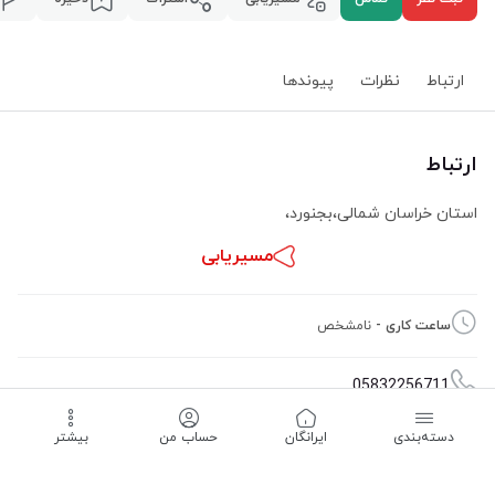
ارتباط
نظرات
پیوند‌ها
ارتباط
استان خراسان شمالی
،
بجنورد
،
مسیریابی
ساعت کاری -
نامشخص
05832256711
دسته‌بندی
‌ایرانگان
حساب من
بیشتر
09155852852